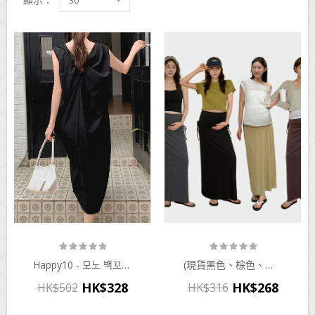
30
Happy10 - 모노 백꼬임 원피스 (양면착용/일상룩부터휴가룩까지/임산부,출산후 가능)♡韓國孕婦裝連身裙
(現貨黑色、棕色、木炭色、卡其色）soim - 소임(SOIM) - 임부복*폴딩옆셔링맥시 임산부스커트♡韓國孕婦裙
HK$328
HK$268
HK$502
HK$316