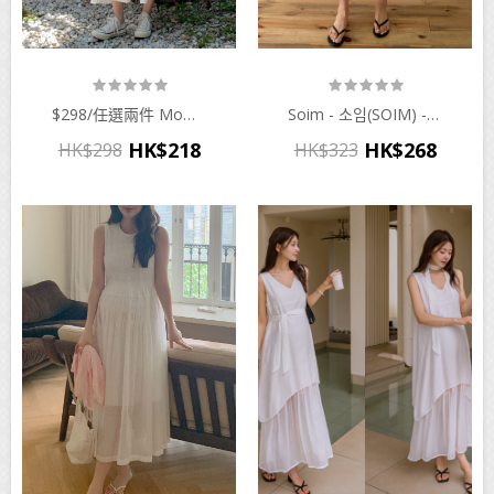
$298/任選兩件 Momnuri - 임부복*레이어드 캉캉나시 원피스♡韓國孕婦裝連身裙
Soim - 소임(SOIM) - 임부복*피아스트라이프남방 임산부원피스♡韓國孕婦裝連身裙
HK$218
HK$268
HK$298
HK$323