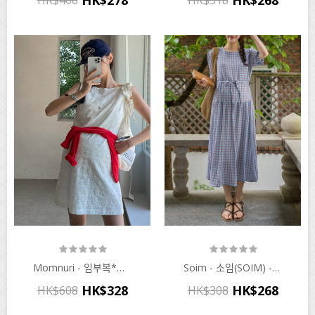
Momnuri - 임부복*순수레이스 스퀘어넥 원피스♡韓國孕婦裝連身裙
Soim - 소임(SOIM) - 임부복*나들이체크링클 임산부원피스♡韓國孕婦裝連身裙
HK$328
HK$268
HK$608
HK$308