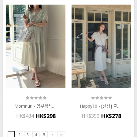
Momnuri - 임부복*민트초코 스트링 원피스♡韓國孕婦裝連身裙
Happy10 - [신상] 쿨링 카라 원피스♡韓國孕婦裝連身裙
HK$298
HK$278
HK$434
HK$390
1
2
3
4
5
>
>|