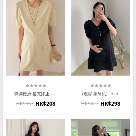
特選優惠 售完即止 （現貨黑色） Soim - 소임(SOIM) - 임부복*포멀퍼프미니 임산부원피스♡韓國孕婦裝連身裙
（現貨 象牙色）happy10 - [신상] 뮤즈레이스 원피스♡韓國孕婦裝連身裙
HK$208
HK$298
HK$353
HK$412