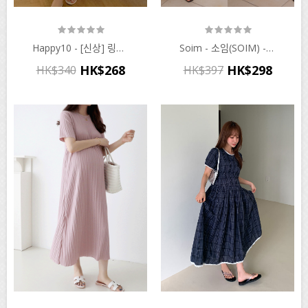
Happy10 - [신상] 링클데이 스모크 원피스♡韓國孕婦裝連身裙
Soim - 소임(SOIM) - 임부복*스카프쉬폰레이어드 임산부원피스♡韓國孕婦裝連身裙
HK$268
HK$298
HK$340
HK$397