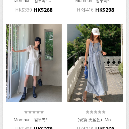
Momnuri - 임부복*블리 슬림다트 스퀘어넥 원피스♡韓國孕婦裝連身裙
Momnuri - 임부복*샤롯 뒷밴딩 원피스♡韓國孕婦裝連身裙
HK$268
HK$298
HK$330
HK$416
Momnuri - 임부복*뮤앤 스트링핀턱 원피스♡韓國孕婦裝連身裙
（現貨 天藍色）momnuri - 임부복*하앨스트링 끈조절 원피스♡韓國孕婦裝連身裙
HK$278
HK$268
HK$406
HK$318