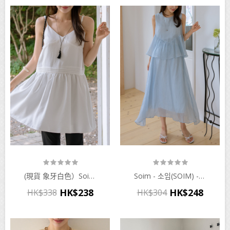
(現貨 象牙白色）soim - 소임(SOIM) - 임부복*체이핀턱 끈조절 원피스뷔스티에♡韓國孕婦裝連身裙
Soim - 소임(SOIM) - 임부복*투피스같은 차르광택나시 임산부원피스♡韓國孕婦裝連身裙
HK$238
HK$248
HK$338
HK$304