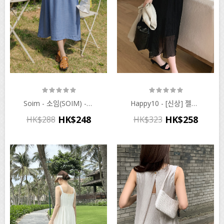
Soim - 소임(SOIM) - 임부복*여름해지셔링 임산부원피스♡韓國孕婦裝連身裙
Happy10 - [신상] 젤리쉬폰 레이어 원피스♡韓國孕婦裝連身裙
HK$248
HK$258
HK$288
HK$323