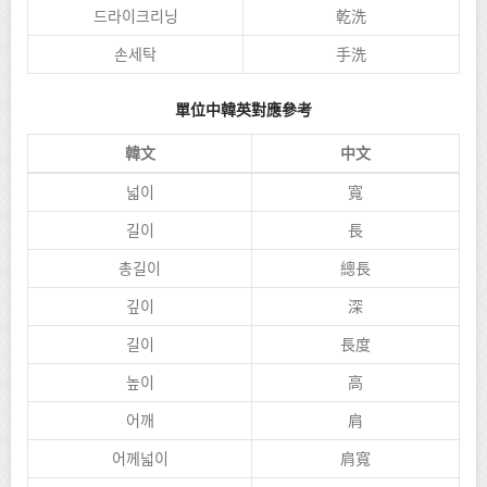
드라이크리닝
乾洗
손세탁
手洗
單位中韓英對應參考
韓文
中文
넓이
寬
길이
長
총길이
總長
깊이
深
길이
長度
높이
高
어깨
肩
어께넓이
肩寬