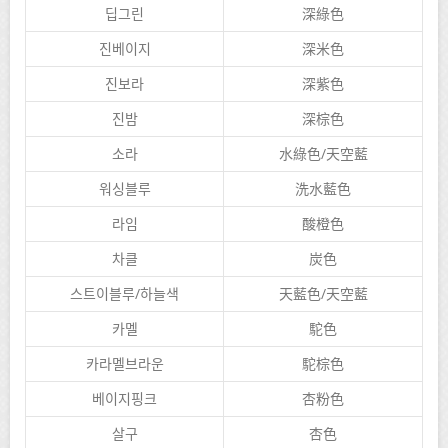
딥그린
深綠色
진베이지
深米色
진보라
深紫色
진밤
深棕色
소라
水綠色/天空藍
워싱블루
洗水藍色
라임
酸橙色
차클
炭色
스트이블루/하늘색
天藍色/天空藍
카멜
駝色
카라멜브라운
駝棕色
베이지핑크
杏粉色
살구
杏色