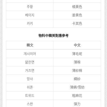
주황
橘黄色
베이지
姜黄色
카키
卡其色
物料中韓英對應參考
韓文
中文
개시미어
薄毛呢
얇은면
薄棉
거즈면
薄紗棉
망사
綢紗
쉬폰
薄綢/雪紡
트위드
粗麻花
스판
彈力