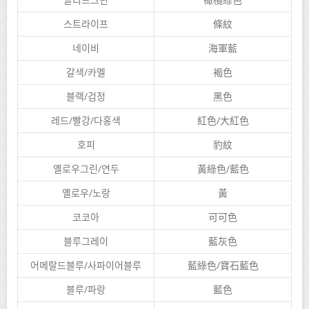
스트라이프
條紋
네이비
海軍藍
갈색/카멜
褐色
블랙/검정
黑色
레드/빨강/다홍색
紅色/大紅色
호피
豹紋
옐로우그린/연두
黃綠色/藍色
옐로우/노랑
黃
코코아
可可色
블루그레이
藍灰色
어메랄드블루/사파이어블루
藍綠色/寶石藍色
블루/파랑
藍色