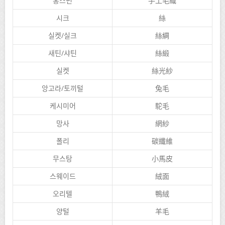
홍스편
手工毛織
시크
絲
실켓/실크
絲綢
새틴/샤틴
絲緞
실켓
絲光紗
앙고라/토끼털
兔毛
케시미어
駝毛
망사
網紗
폴리
碳纖維
무스탕
小馬皮
스웨이드
絨面
오리텔
鴨絨
양털
羊毛