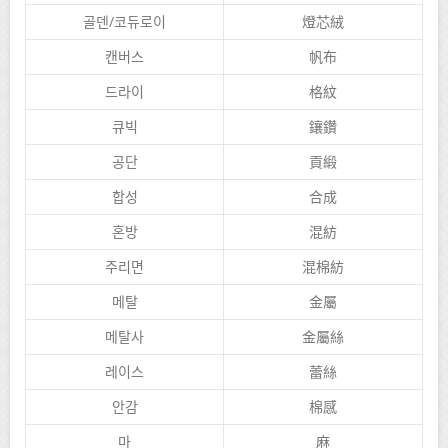
골덴/코듀로이
燈芯絨
캔버스
帆布
드라이
格紋
큐빅
鑲鑽
공단
貢緞
합성
合成
혼방
混紡
주리면
混棉紡
메탈
金屬
메탈사
金屬絲
레이스
蕾絲
안감
棉感
마
麻