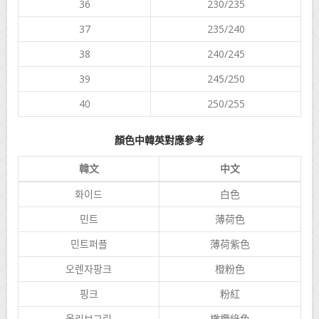
36
230/235
37
235/240
38
240/245
39
245/250
40
250/255
顏色中韓英對應參考
韓文
中文
화이드
白色
민트
薄荷色
민트퍼플
薄荷紫色
오렌자팡크
橙粉色
핑크
粉紅
올리브그린
橄欖綠色