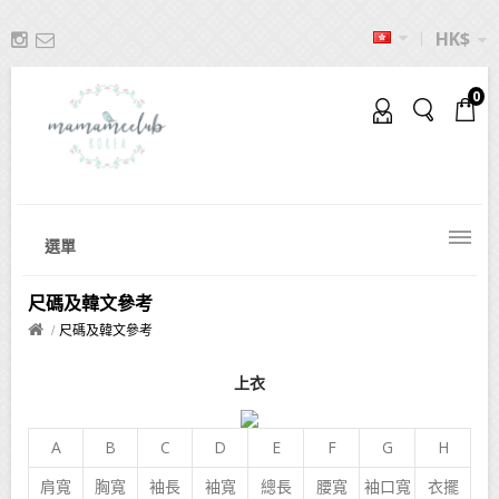
HK$
0
選單
尺碼及韓文參考
尺碼及韓文參考
上衣
A
B
C
D
E
F
G
H
肩寬
胸寬
袖長
袖寬
總長
腰寬
袖口寬
衣擺