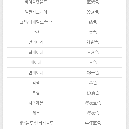
바이올렛블루
藍紫色
멜란지그레이
冷灰色
그린/에메랄드/녹색
綠色
밤색
栗色
밀리터리
迷彩色
회베이지
米灰色
베이지
米色
면베이지
棉米色
먹색
墨色
크림
奶油色
시안레몬
檸檬藍色
레몬
檸檬色
데님블루/빈티지블루
牛仔藍色