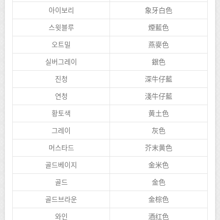
아이보리
象牙白色
스윗블루
煙藍色
오트밀
燕麥色
실버그레이
銀色
진청
深牛仔藍
연청
淺牛仔藍
황토색
黄土色
그레이
灰色
머스타드
芥末黄色
골드베이지
金米色
골드
金色
골드브라운
金棕色
와인
酒红色