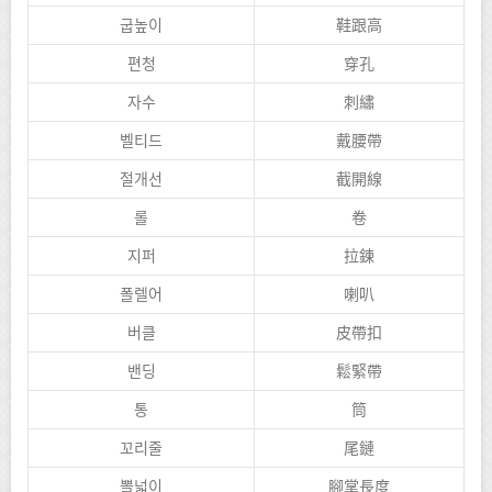
굽높이
鞋跟高
편청
穿孔
자수
刺繡
벨티드
戴腰帶
절개선
截開線
롤
卷
지퍼
拉鍊
폴렐어
喇叭
버클
皮帶扣
밴딩
鬆緊帶
통
筒
꼬리줄
尾鏈
뽈넓이
腳掌長度