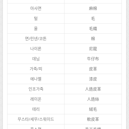
아사면
麻棉
털
毛
울
毛織
면/린넨/코튼
棉
나이론
尼龍
데님
牛仔布
가죽/피
皮革
에나멜
漆皮
인조가죽
人造皮革
레이온
人造絲
테리
絨毛
무스타/세무/스워이드
軟皮革