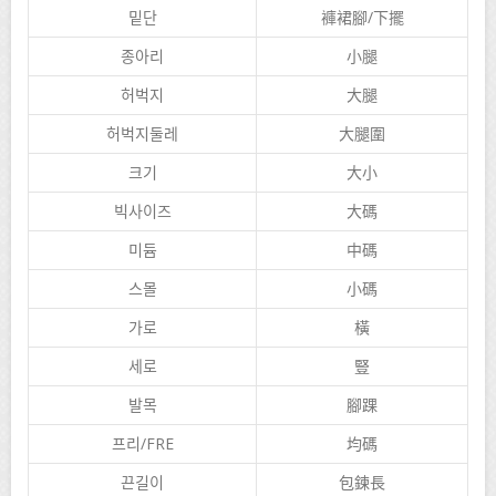
밑단
褲裙腳/下擺
종아리
小腿
허벅지
大腿
허벅지둘레
大腿圍
크기
大小
빅사이즈
大碼
미듐
中碼
스몰
小碼
가로
橫
세로
豎
발목
腳踝
프리/FRE
均碼
끈길이
包鍊長