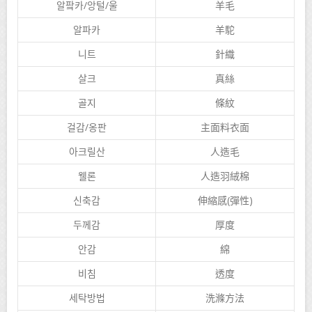
알팤카/앙털/울
羊毛
알파카
羊駝
니트
針織
살크
真絲
골지
條紋
걸감/옹판
主面料衣面
아크릴산
人造毛
웰론
人造羽絨棉
신축감
伸縮感(彈性)
두께감
厚度
안감
綿
비침
透度
세탁방법
洗滌方法