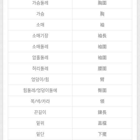
가슴둘레
胸圍
가슴
胸
소매
袖
소매기장
袖長
소매둘레
袖圍
암홀둘레
袖圍
허리돌레
腰圍
엉덩이/힘
臂
힘둘레/엉덩이둘에
臀圍
목/넥/카라
領
끈길이
鍊長
밑위
直檔
밑단
下擺