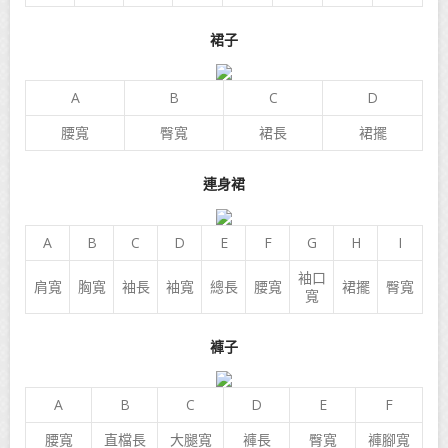
裙子
A
B
C
D
腰寬
臀寬
裙長
裙擺
連身裙
A
B
C
D
E
F
G
H
I
袖口
肩寬
胸寬
袖長
袖寬
總長
腰寬
裙擺
臀寬
寬
褲子
A
B
C
D
E
F
腰寬
直檔長
大腿寬
褲長
臀寬
褲腳寬