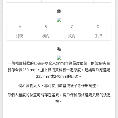
袋
A
B
C
D
總高
橫向
縱向
手把
鞋
一般韓國鞋款的尺碼是以毫米(mm)作為量度單位，例如:腳尖至
腳踭全長230 mm，加上鞋的質料有一定厚度，建議客戶應選購
235 mm或240mm的尺碼。
倘若實物太大，亦可使用鞋墊或襪子等作出調整。
每個人量度的位置可能存在差異，客戶保留最終選購尺碼的決定
權。